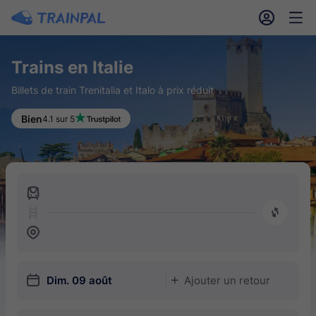
󱎓
󱒨
Trains en Italie
Billets de train Trenitalia et Italo à prix réduit
Bien
4.1 sur 5
󱍉
󰿠
󱒣
󱎗
Dim. 09 août
Ajouter un retour
󱅇