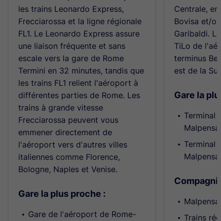
les trains Leonardo Express,
Centrale, en
Frecciarossa et la ligne régionale
Bovisa et/ou
FL1. Le Leonardo Express assure
Garibaldi. L
une liaison fréquente et sans
TiLo de l'aé
escale vers la gare de Rome
terminus Bel
Termini en 32 minutes, tandis que
est de la Sui
les trains FL1 relient l'aéroport à
Gare la plu
différentes parties de Rome. Les
trains à grande vitesse
Terminal 
Frecciarossa peuvent vous
Malpensa
emmener directement de
Terminal 
l'aéroport vers d'autres villes
Malpensa
italiennes comme Florence,
Bologne, Naples et Venise.
Compagnie(
Gare la plus proche :
Malpensa
Gare de l'aéroport de Rome-
Trains ré