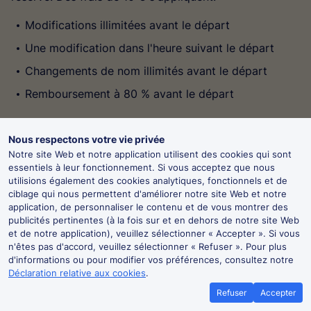
Modifications illimitées avant le départ
Une modification dans l'heure suivant le départ
Changements de nom illimités avant le départ
Remboursement à 80 % avant le départ
Economy
Nous respectons votre vie privée
Notre site Web et notre application utilisent des cookies qui sont
Le tarif Economy offre une flexibilité limitée avec
essentiels à leur fonctionnement. Si vous acceptez que nous
quelques options de changement. L'accès aux autres
utilisions également des cookies analytiques, fonctionnels et de
trains n'est pas autorisé.
ciblage qui nous permettent d'améliorer notre site Web et notre
application, de personnaliser le contenu et de vous montrer des
Un changement de date ou d'heure avant le départ
publicités pertinentes (à la fois sur et en dehors de notre site Web
et de notre application), veuillez sélectionner « Accepter ». Si vous
avec une différence de prix
n'êtes pas d'accord, veuillez sélectionner « Refuser ». Pour plus
󰉮
Changements de nom illimités avant le départ
d'informations ou pour modifier vos préférences, consultez notre
Obtenez - 5 £ en tant que nouvel
Déclaration relative aux cookies
.
utilisateur !
Obtenir
Non remboursable
Voyagez plus loin pour moins cher avec
Refuser
Accepter
TrainPal