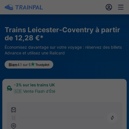
󱎓
󱒨
Trains Leicester-Coventry à partir
de 12,28 €*
Économisez davantage sur votre voyage : réservez des billets
Advance et utilisez une Railcard
Bien
4.1 sur 5
-3% sur les trains UK
🇬🇧 Vente Flash d'Été
󱍉
󰿠
󱒣