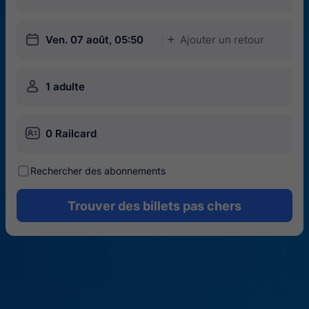
󱎗
Ven. 07 août, 05:50
Ajouter un retour
󱅇
󱍂
1 adulte
󱄝
0 Railcard
󰾋
Rechercher des abonnements
Trouver des billets pas chers