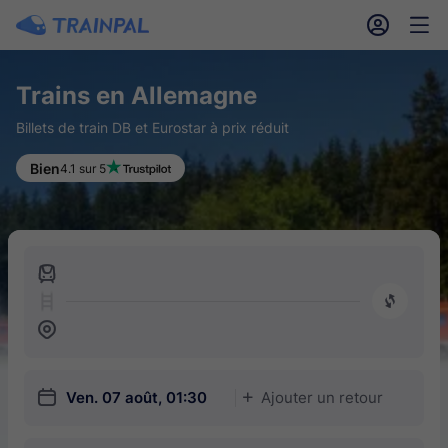
󱎓
󱒨
Trains en Allemagne
Billets de train DB et Eurostar à prix réduit
Bien
4.1 sur 5
󱍉
󰿠
󱒣
󱎗
Ven. 07 août, 01:30
Ajouter un retour
󱅇